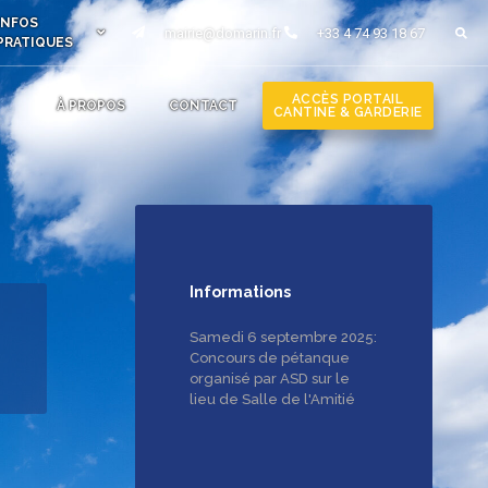
INFOS
mairie@domarin.fr
+33 4 74 93 18 67
PRATIQUES
ACCÈS PORTAIL
À PROPOS
CONTACT
CANTINE & GARDERIE
Informations
Samedi 6 septembre 2025:
Concours de pétanque
organisé par ASD sur le
lieu de Salle de l'Amitié