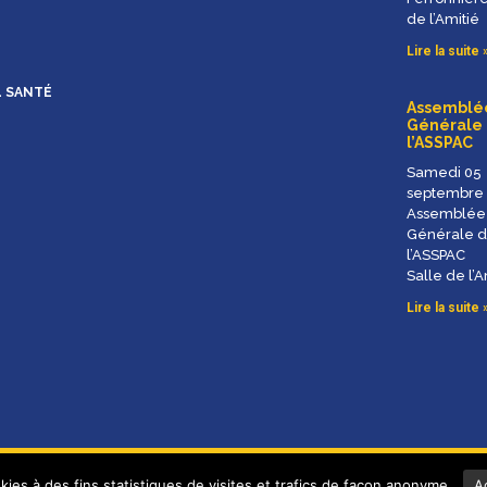
de l’Amitié
Lire la suite 
L SANTÉ
Assemblé
Générale
l’ASSPAC
Samedi 05
septembre
Assemblée
Générale 
l’ASSPAC
Salle de l’A
Lire la suite 
es
okies à des fins statistiques de visites et trafics de façon anonyme.
A