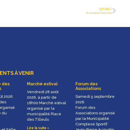
SUIVANT
Assemblée Générale
NTS À VENIR
 des
Marché estival
Forum des
s
Associations
Vendredi 28 août
ût 2026
Samedi 5 septembre
2026, à partir de
des
2026
18h00 Marché estival
organisé
Forum des
organisé par la
e du
Associations organisé
municipalité Place
par la Municipalité
des Tilleuls
Complexe Sportif
Lire la suite »
 et Salle
Jean-Pierre Augustin