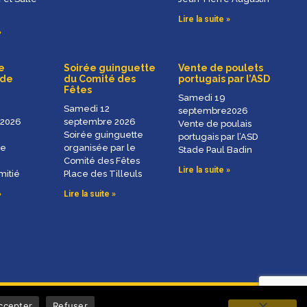
Lire la suite »
»
e
Soirée guinguette
Vente de poulets
 de
du Comité des
portugais par l’ASD
Fêtes
Samedi 19
Samedi 12
septembre2026
 2026
septembre 2026
Vente de poulais
Soirée guinguette
portugais par l’ASD
de
organisée par le
Stade Paul Badin
Comité des Fêtes
Lire la suite »
mitié
Place des Tilleuls
»
Lire la suite »
ccepter
Refuser