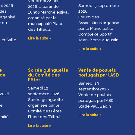
Vendredi 28 août
ût 2026
Samedi 5 septembre
2026, à partir de
des
2026
18h00 Marché estival
organisé
Forum des
organisé par la
e du
Associations organisé
municipalité Place
par la Municipalité
des Tilleuls
Complexe Sportif
Lire la suite »
 et Salle
Jean-Pierre Augustin
Lire la suite »
»
e
Soirée guinguette
Vente de poulets
 de
du Comité des
portugais par l’ASD
Fêtes
Samedi 19
Samedi 12
septembre2026
 2026
septembre 2026
Vente de poulais
Soirée guinguette
portugais par l’ASD
de
organisée par le
Stade Paul Badin
Comité des Fêtes
Lire la suite »
mitié
Place des Tilleuls
»
Lire la suite »