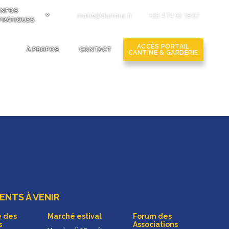
INFOS
mairie@domarin.fr
+33 4 74 93 18 67
PRATIQUES
ACCÈS PORTAIL
À PROPOS
CONTACT
CANTINE & GARDERIE
NTS À VENIR
 des
Marché estival
Forum des
s
Associations