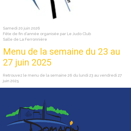
Samedi 20 juin 2026
Fête de fin d’année organisée par Le Judo Club
Salle de La Ferronnière
Menu de la semaine du 23 au
27 juin 2025
Retrouvez le menu de la semaine 26 du lundi 23 au vendredi 27
juin 2025